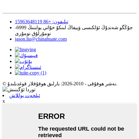
تېلېفون: +86 15963648119
جۇڭگو شەندۇڭ ئۆلكىسى ۋېيفاڭ لىنكۇ خۇاتې يولىنىڭ 6999-
نومۇرلۇق نومۇرى
jason.liu@chinahuate.com
© نەشر ھوقۇقى - 2010-2026: بارلىق ھوقۇقلار قوغدىلىدۇ.
ئېلخەت يوللاش
x