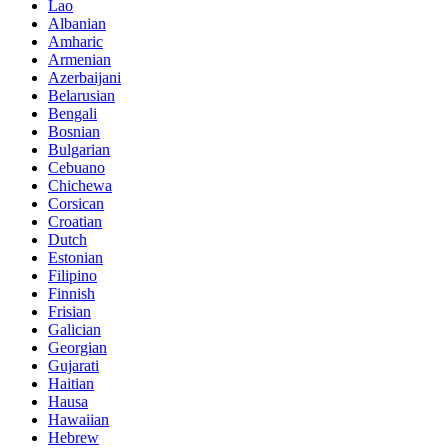
Lao
Albanian
Amharic
Armenian
Azerbaijani
Belarusian
Bengali
Bosnian
Bulgarian
Cebuano
Chichewa
Corsican
Croatian
Dutch
Estonian
Filipino
Finnish
Frisian
Galician
Georgian
Gujarati
Haitian
Hausa
Hawaiian
Hebrew