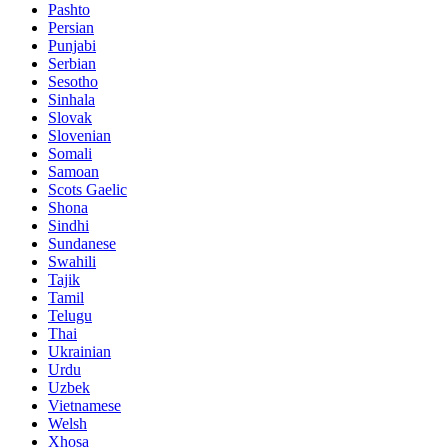
Pashto
Persian
Punjabi
Serbian
Sesotho
Sinhala
Slovak
Slovenian
Somali
Samoan
Scots Gaelic
Shona
Sindhi
Sundanese
Swahili
Tajik
Tamil
Telugu
Thai
Ukrainian
Urdu
Uzbek
Vietnamese
Welsh
Xhosa