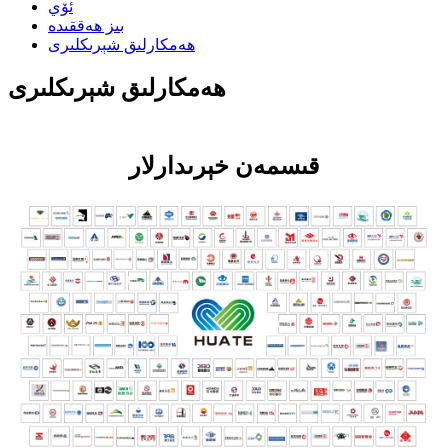
ئۆي
بىز ھەققىدە
ھەمكارلىق شېرىكلىرى
ھەمكارلىق شېرىكلىرى
قىسمەن خېرىدارلار