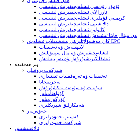
ھەل قىلىش چارىلىرى
تۆمۈر رۇدىسى ئىشلەپچىقىرىش لىنىيىسى
ئاررا لاي ئىشلەپچىقىرىش لىنىيىسى
كرېمنىي قۇملىرى ئىشلەپچىقىرىش لىنىيىسى
دالا شىپى ئىشلەپچىقىرىش لىنىيىسى
كائولىن ئىشلەپچىقىرىش لىنىيىسى
گەن مېتال قايتا ئىشلەش ئىشلەپچىقىرىش لىنىيىسى
كان مەھسۇلاتلىرىنى پىششىقلاپ ئىشلەش EPC
لايىھىلەش ۋە تەتقىقات
ئىشلەپچىقىرىش ۋە مال سېتىۋېلىش
ئىشقا كىرىشتۈرۈش ۋە تەربىيەلەش
بىز ھەققىدە
شىركەت پروفىلى
تەتقىقات ۋە تەرەققىيات ئىقتىدارى
تەجرىبىخانا
سۈپەت ۋە سۈپەت تەكشۈرۈش
گۇۋاھنامىلەر
كۆرگەزمىلەر
ھەمكارلىق شېرىكلىرى
خەۋەرلەر
كەسىپ خەۋەرلىرى
شىركەت خەۋەرلىرى
ئالاقىلىشىش