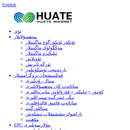
English
ئۆي
مەھسۇلاتلار
ئۆتكۈر ئۆتكۈزگۈچ ماگنىتلار
مەڭگۈلۈك ماگنىتلار
ئېلېكترو ماگنىتلار
ئۇۋىلاش
تۈرگە ئايرىش
ياردەمچى ئۈسكۈنىلەر
قوللىنىشچان پروگراممىلار
مېتال رۇدىلىرى
سانائەت كان مەھسۇلاتلىرى
كۆمۈر + ئېلېكتر + قۇرۇلۇش ماتېرىياللىرى
يېڭى ئېنېرگىيە مىنېراللىرى
سانائەت قاتتىق قالدۇقلىرى
مېتاللورگىيە
پاراشوك پىششىقلاپ ئىشلەش
مۇھىت
EPC مۇلازىمەتلىرى