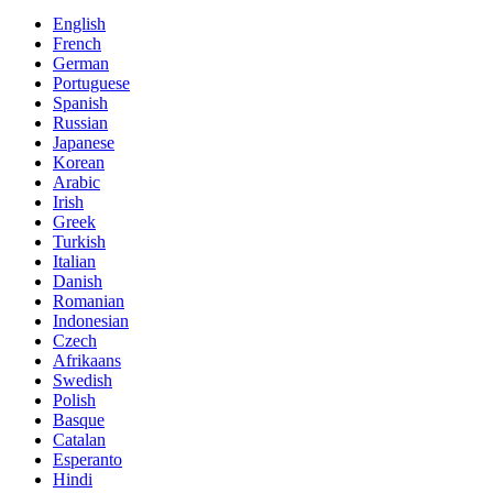
English
French
German
Portuguese
Spanish
Russian
Japanese
Korean
Arabic
Irish
Greek
Turkish
Italian
Danish
Romanian
Indonesian
Czech
Afrikaans
Swedish
Polish
Basque
Catalan
Esperanto
Hindi